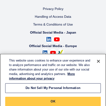
Privacy Policy
Handling of Access Data
Terms & Conditions of Use
Official Social Media - Japan
Official Social Media - Europe
Official Social Media - America
This website uses cookies to enhance user experience and
to analyze performance and traffic on our website. We also
share information about your use of our site with our social
Official Social Media - South America
media, advertising and analytics partners.
More
information about your privacy
Do Not Sell My Personal Information
© KURARAY CO., LTD. All RIGHTS RESERVED.
OK