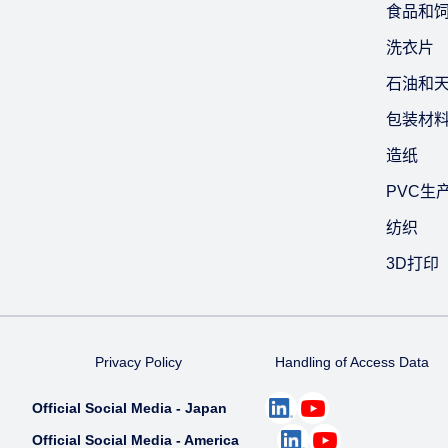
食品和
洗衣片
石油和
包装材
造纸
PVC生
纺织
3D打印
Privacy Policy
Handling of Access Data
Official Social Media - Japan
Official Social Media - America