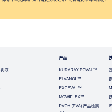
产品
和乳液
KURARAY POVAL™
ELVANOL™
料
EXCEVAL™
M
MOWIFLEX™
PVOH (PVA) 产品检索
I