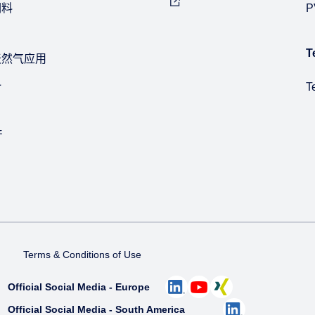
饲料
P
T
天然气应用
料
T
产
Terms & Conditions of Use
Official Social Media - Europe
Official Social Media - South America