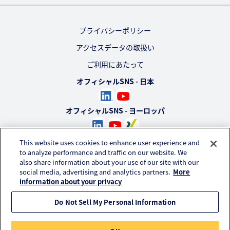
プライバシーポリシー
アクセスデータの取扱い
ご利用にあたって
オフィシャルSNS - 日本
オフィシャルSNS - ヨーロッパ
オフィシャルSNS - アメリカ
This website uses cookies to enhance user experience and
to analyze performance and traffic on our website. We
also share information about your use of our site with our
オフィシャルSNS - 南アメリカ
social media, advertising and analytics partners.
More
information about your privacy
Do Not Sell My Personal Information
© KURARAY CO., LTD. All RIGHTS RESERVED.