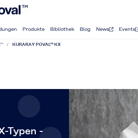
dungen
Produkte
Bibliothek
Blog
News
Events
L™
KURARAY POVAL™ KX
-Typen -