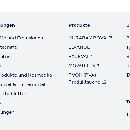
ungen
Produkte
B
ffe und Emulsionen
KURARAY POVAL™
B
tschaft
ELVANOL™
T
strie
EXCEVAL™
S
k
MOWIFLEX™
R
rodukte und Kosmetika
PVOH (PVA)
I
Produktsuche
ittel & Futtermittel
P
ttelblätter
T
s
kungen
T