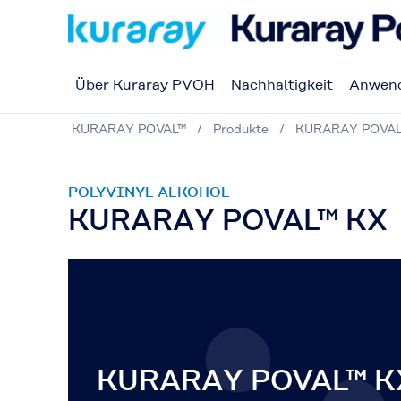
Über Kuraray PVOH
Nachhaltigkeit
Anwen
KURARAY POVAL™
Produkte
KURARAY POVA
POLYVINYL ALKOHOL
KURARAY POVAL™ KX
KURARAY POVAL™ KX